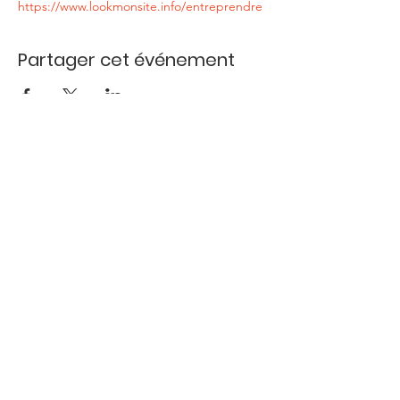
https://www.lookmonsite.info/entreprendre
Partager cet événement
DECOUVRIR
SPOTS VIDEOS
LOOKMONBIZ
INFORMATIONS
MENTIONS LEGALES
CONFIDENTIALITES