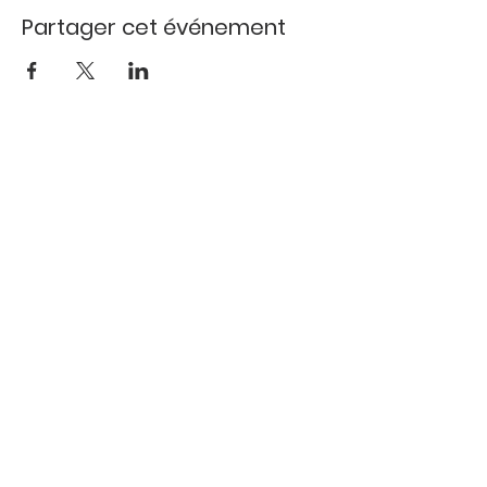
Partager cet événement
DECOUVRIR
SPOTS VIDEOS
LOOKMONBIZ
INFORMATIONS
MENTIONS LEGALES
CONFIDENTIALITES