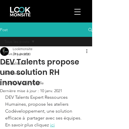
Post
Tous les posts
Lookmonsite
Tous les posts
27 juin 2020
DEV Talents propose
Actualités
une solution RH
Références
innovante
Intelligence artificielle
Dernière mise à jour :
10 janv. 2021
DEV Talents Expert Ressources 
Humaines, propose les ateliers 
Codéveloppement, une solution 
efficace à  partager avec ses équipes. 
En savoir plus cliquez 
ici