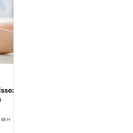
issez
s
 48 H