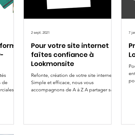
2 sept. 2021
7 ja
eforme
Pour votre site internet
P
y-
faîtes confiance à
L
Lookmonsite
Pou
entrepri
tés
Refonte, création de votre site internet
pos
s de
Simple et efficace, nous vous
int
ciales.
accompagnons de A à Z A partager sans
modération avec votre...