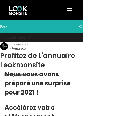
Post
Tous les posts
Lookmonsite
Tous les posts
7 janv. 2021
Profitez de L'annuaire
Actualités
Lookmonsite
Références
Nous vous avons 
Intelligence artificielle
préparé une surprise 
pour 2021 !
Accélérez votre 