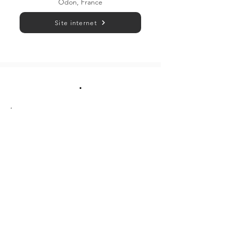
Odon, France
Site internet
.
.